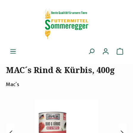
Zum Hauptinhalt springen
Ware
MAC´s Rind & Kürbis, 400g
Mac´s
Bildergalerie überspringen