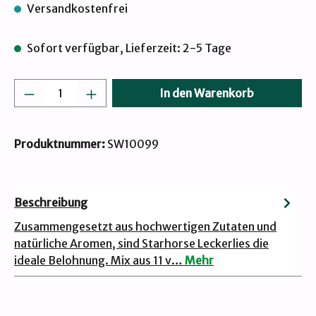
Versandkostenfrei
Sofort verfügbar, Lieferzeit: 2-5 Tage
Produkt Anzahl: Gib den gewünschten Wert
In den Warenkorb
Produktnummer:
SW10099
Beschreibung
Zusammengesetzt aus hochwertigen Zutaten und
natürliche Aromen, sind Starhorse Leckerlies die
ideale Belohnung. Mix aus 11 v…
Mehr